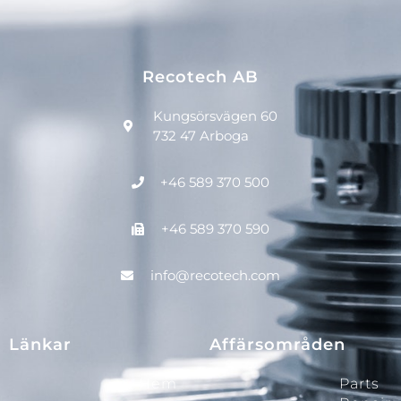
Recotech AB
Kungsörsvägen 60
732 47 Arboga
+46 589 370 500
+46 589 370 590
info@recotech.com
Länkar
Affärsområden
Hem
Parts