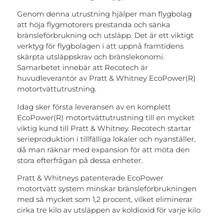
Genom denna utrustning hjälper man flygbolag
att höja flygmotorers prestanda och sänka
bränsleförbrukning och utsläpp. Det är ett viktigt
verktyg för flygbolagen i att uppnå framtidens
skärpta utsläppskrav och bränslekonomi.
Samarbetet innebär att Recotech är
huvudleverantör av Pratt & Whitney EcoPower(R)
motortvättutrustning.
Idag sker första leveransen av en komplett
EcoPower(R) motortvättutrustning till en mycket
viktig kund till Pratt & Whitney. Recotech startar
serieproduktion i tillfälliga lokaler och nyanställer,
då man räknar med expansion för att möta den
stora efterfrågan på dessa enheter.
Pratt & Whitneys patenterade EcoPower
motortvätt system minskar bränsleförbrukningen
med så mycket som 1,2 procent, vilket eliminerar
cirka tre kilo av utsläppen av koldioxid för varje kilo