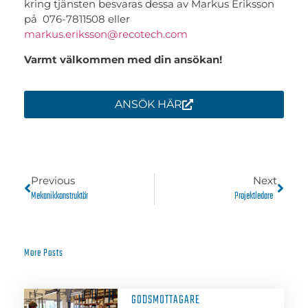
kring tjänsten besvaras dessa av Markus Eriksson
på
076-7811508
eller
markus.eriksson@recotech.com
Varmt välkommen med din ansökan!
ANSÖK HÄR
Previous
Next
Mekanikkonstruktör
Projektledare
More Posts
GODSMOTTAGARE