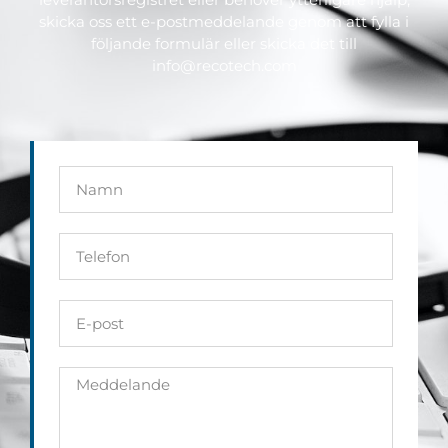
skicka oss ett e-postmeddelande genom att fylla i
följande formulär eller skicka det till
info@recotech.com