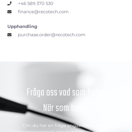
+46 589 370 530
finance@recotech.com
Upphandling
purchase.order@recotech.com
Fråga oss vad som helst.
När som helst.
Om du har en fråga angående kunder /
leverantörsregistret eller behöver ytterligare hjälp,