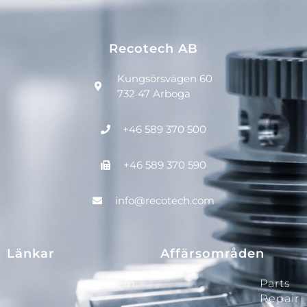
Recotech AB
Kungsörsvägen 60
732 47 Arboga
+46 589 370 500
+46 589 370 590
info@recotech.com
Länkar
Affärsområden
Hem
Parts
Repair