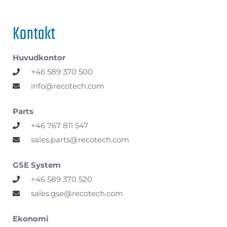
Kontakt
Huvudkontor
+46 589 370 500
info@recotech.com
Parts
+46 767 811 547
sales.parts@recotech.com
GSE System
+46 589 370 520
sales.gse@recotech.com
Ekonomi