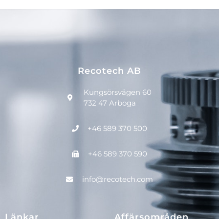
Recotech AB
Kungsörsvägen 60
732 47 Arboga
+46 589 370 500
+46 589 370 590
info@recotech.com
Länkar
Affärsområden